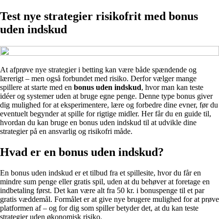
Test nye strategier risikofrit med bonus
uden indskud
At afprøve nye strategier i betting kan være både spændende og
lærerigt – men også forbundet med risiko. Derfor vælger mange
spillere at starte med en
bonus uden indskud
, hvor man kan teste
idéer og systemer uden at bruge egne penge. Denne type bonus giver
dig mulighed for at eksperimentere, lære og forbedre dine evner, før du
eventuelt begynder at spille for rigtige midler. Her får du en guide til,
hvordan du kan bruge en bonus uden indskud til at udvikle dine
strategier på en ansvarlig og risikofri måde.
Hvad er en bonus uden indskud?
En bonus uden indskud er et tilbud fra et spillesite, hvor du får en
mindre sum penge eller gratis spil, uden at du behøver at foretage en
indbetaling først. Det kan være alt fra 50 kr. i bonuspenge til et par
gratis væddemål. Formålet er at give nye brugere mulighed for at prøve
platformen af – og for dig som spiller betyder det, at du kan teste
strategier uden økonomisk risiko.