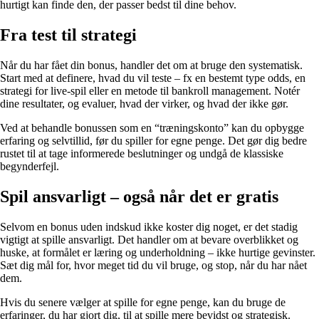
hurtigt kan finde den, der passer bedst til dine behov.
Fra test til strategi
Når du har fået din bonus, handler det om at bruge den systematisk.
Start med at definere, hvad du vil teste – fx en bestemt type odds, en
strategi for live-spil eller en metode til bankroll management. Notér
dine resultater, og evaluer, hvad der virker, og hvad der ikke gør.
Ved at behandle bonussen som en “træningskonto” kan du opbygge
erfaring og selvtillid, før du spiller for egne penge. Det gør dig bedre
rustet til at tage informerede beslutninger og undgå de klassiske
begynderfejl.
Spil ansvarligt – også når det er gratis
Selvom en bonus uden indskud ikke koster dig noget, er det stadig
vigtigt at spille ansvarligt. Det handler om at bevare overblikket og
huske, at formålet er læring og underholdning – ikke hurtige gevinster.
Sæt dig mål for, hvor meget tid du vil bruge, og stop, når du har nået
dem.
Hvis du senere vælger at spille for egne penge, kan du bruge de
erfaringer, du har gjort dig, til at spille mere bevidst og strategisk.