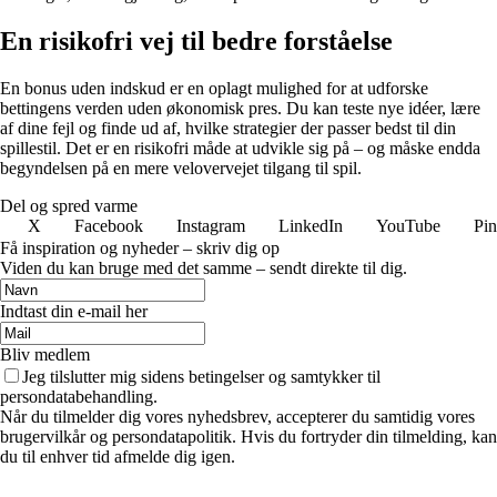
En risikofri vej til bedre forståelse
En bonus uden indskud er en oplagt mulighed for at udforske
bettingens verden uden økonomisk pres. Du kan teste nye idéer, lære
af dine fejl og finde ud af, hvilke strategier der passer bedst til din
spillestil. Det er en risikofri måde at udvikle sig på – og måske endda
begyndelsen på en mere velovervejet tilgang til spil.
Del og spred varme
X
Facebook
Instagram
LinkedIn
YouTube
Pin
Få inspiration og nyheder – skriv dig op
Viden du kan bruge med det samme – sendt direkte til dig.
Indtast din e-mail her
Bliv medlem
Jeg tilslutter mig sidens betingelser og samtykker til
persondatabehandling.
Når du tilmelder dig vores nyhedsbrev, accepterer du samtidig vores
brugervilkår og persondatapolitik. Hvis du fortryder din tilmelding, kan
du til enhver tid afmelde dig igen.