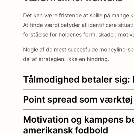
Det kan være fristende at spille på mange k
At finde værdi betyder at identificere situa
forståelse for holdenes form, skader, moti
Nogle af de mest succesfulde moneyline-spi
del af strategien, ikke en hindring.
Tålmodighed betaler sig:
Point spread som værktøj t
Motivation og kampens be
amerikansk fodbold