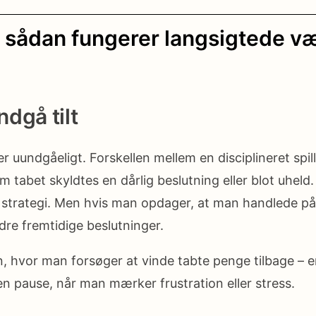
 – sådan fungerer langsigtede 
ndgå tilt
r uundgåeligt. Forskellen mellem en disciplineret spille
m tabet skyldtes en dårlig beslutning eller blot uheld
 strategi. Men hvis man opdager, at man handlede på f
dre fremtidige beslutninger.
 hvor man forsøger at vinde tabte penge tilbage – er 
en pause, når man mærker frustration eller stress.