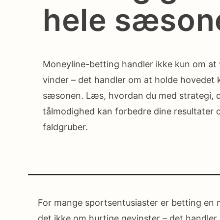
hele sæson
Moneyline-betting handler ikke kun om at 
vinder – det handler om at holde hovedet
sæsonen. Læs, hvordan du med strategi, di
tålmodighed kan forbedre dine resultater 
faldgruber.
For mange sportsentusiaster er betting en
det ikke om hurtige gevinster – det handler 