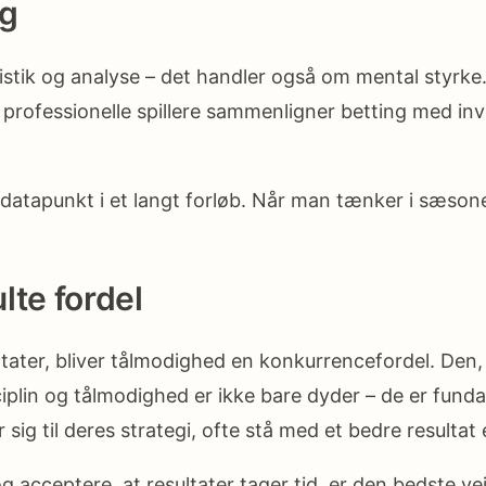
ng
istik og analyse – det handler også om mental styrke
professionelle spillere sammenligner betting med inve
atapunkt i et langt forløb. Når man tænker i sæsoner 
te fordel
ltater, bliver tålmodighed en konkurrencefordel. Den,
ciplin og tålmodighed er ikke bare dyder – de er fund
 sig til deres strategi, ofte stå med et bedre resultat
 acceptere, at resultater tager tid, er den bedste vej t