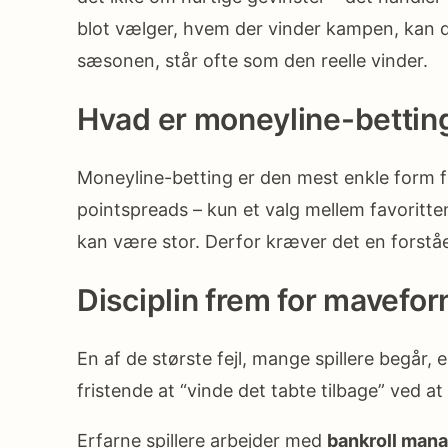
blot vælger, hvem der vinder kampen, kan d
sæsonen, står ofte som den reelle vinder.
Hvad er moneyline-bettin
Moneyline-betting er den mest enkle form fo
pointspreads – kun et valg mellem favoritt
kan være stor. Derfor kræver det en forståe
Disciplin frem for mavef
En af de største fejl, mange spillere begår,
fristende at “vinde det tabte tilbage” ved a
Erfarne spillere arbejder med
bankroll man