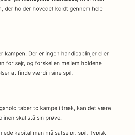
en, der holder hovedet koldt gennem hele
 kampen. Der er ingen handicaplinjer eller
 for sejr, og forskellen mellem holdene
r at finde værdi i sine spil.
lingshold taber to kampe i træk, kan det være
linen skal stå sin prøve.
mlede kapital man må satse pr. spil. Typisk