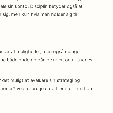
ele sin konto. Disciplin betyder også at
en sig, men kun hvis man holder sig til
asser af muligheder, men også mange
mme både gode og dårlige uger, og at succes
det muligt at evaluere sin strategi og
tioner? Ved at bruge data frem for intuition