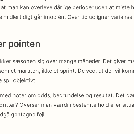
, at man kan overleve dårlige perioder uden at miste h
rne midlertidigt går imod én. Over tid udligner varians
er pointen
ækker sæsonen sig over mange måneder. Det giver m
som et maraton, ikke et sprint. De ved, at der vil ko
spil objektivt.
med noter om odds, begrundelse og resultat. Det gør 
ritter? Overser man værdi i bestemte hold eller situa
dgå gentagne fejl.