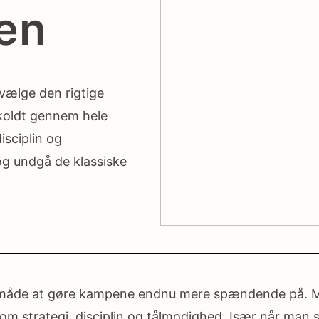
en
vælge den rigtige
 koldt gennem hele
sciplin og
og undgå de klassiske
 måde at gøre kampene endnu mere spændende på. Men
om strategi, disciplin og tålmodighed. Især når man s