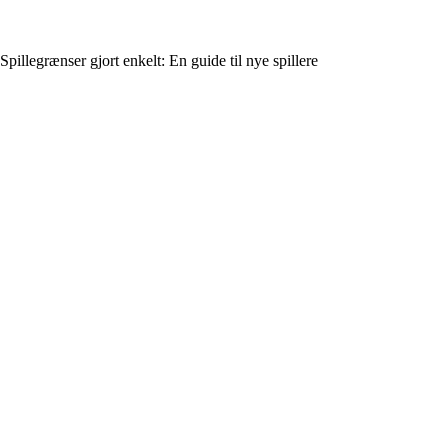
Spillegrænser gjort enkelt: En guide til nye spillere