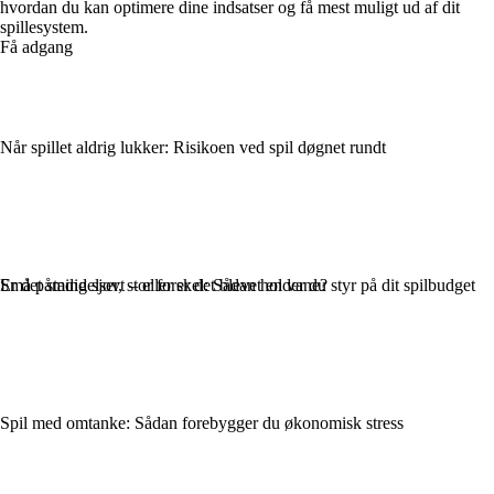
hvordan du kan optimere dine indsatser og få mest muligt ud af dit
spillesystem.
Få adgang
Når spillet aldrig lukker: Risikoen ved spil døgnet rundt
Er det stadig sjovt – eller er det blevet en vane?
Små påmindelser, stor forskel: Sådan holder du styr på dit spilbudget
Spil med omtanke: Sådan forebygger du økonomisk stress